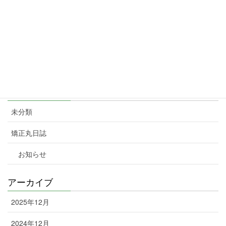
2024年2月16日
暮らしを応援！TOKYO元気キャンペーン」を3月11日から31日ま
で実施します。対象となるQRコード決済は、au PAY(コード支払
い)、d払い、PayPay、楽天ペイ(コード・QR払い)。
2024年2月7日
カテゴリー
未分類
矯正丸日誌
お知らせ
アーカイブ
2025年12月
2024年12月