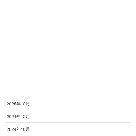
暮らしを応援！TOKYO元気キャンペーン」を3月11日から31日ま
で実施します。対象となるQRコード決済は、au PAY(コード支払
い)、d払い、PayPay、楽天ペイ(コード・QR払い)。
2024年2月7日
カテゴリー
未分類
矯正丸日誌
お知らせ
アーカイブ
2025年12月
2024年12月
2024年10月