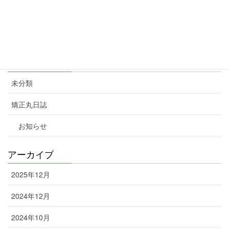
暮らしを応援！TOKYO元気キャンペーン」を3月11日から31日ま
で実施します。対象となるQRコード決済は、au PAY(コード支払
い)、d払い、PayPay、楽天ペイ(コード・QR払い)。
2024年2月7日
カテゴリー
未分類
矯正丸日誌
お知らせ
アーカイブ
2025年12月
2024年12月
2024年10月