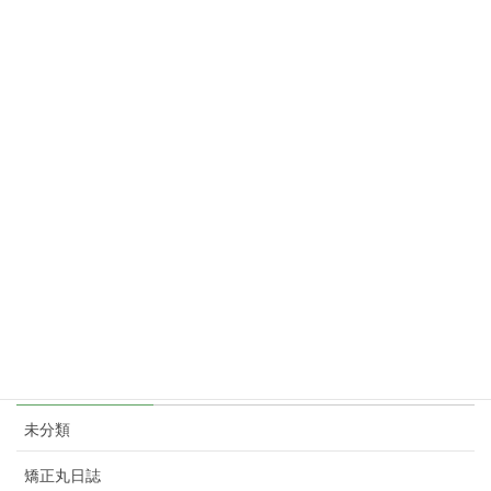
暮らしを応援！ＴＯＫＹＯ元気キャンペーン
2024年2月27日
楽天ペイチャンス
2024年2月16日
たぬきの大抽選会 春 aupay
2024年2月16日
暮らしを応援！TOKYO元気キャンペーン」を3月11日から31日ま
で実施します。対象となるQRコード決済は、au PAY(コード支払
い)、d払い、PayPay、楽天ペイ(コード・QR払い)。
2024年2月7日
カテゴリー
未分類
矯正丸日誌