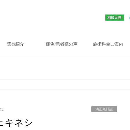
院長紹介
症例/患者様の声
施術料金ご案内
矯正丸日誌
mu
ェキネシ