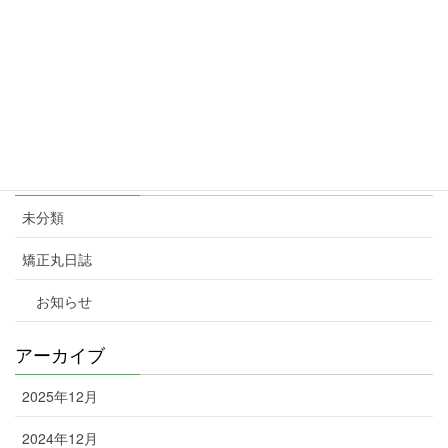
2024年2月16日
暮らしを応援！TOKYO元気キャンペーン」を3月11日から31日ま
で実施します。対象となるQRコード決済は、au PAY(コード支払
い)、d払い、PayPay、楽天ペイ(コード・QR払い)。
2024年2月7日
カテゴリー
未分類
矯正丸日誌
お知らせ
アーカイブ
2025年12月
2024年12月